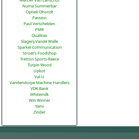
Numa Summerbar
Optiek Dhondt
Passion
Paul Verschelden
PMR
Qualitax
Slagerij Vande Walle
Sparkel Communication
Stroet’s Foodshop
Tretton Sports-Reece
Turpin Wood
Upkot
Val-U
Vandendorpe Machine Handlers
VDK Bank
Whitemilk
Win Winner
Yami
Zinder