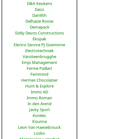
D&K Keukens
Daco
Danilith
Delhaize Ronse
Demapack
Eddy Devos Constructions
Ekopak
Electro Service PJ Goeminne
Electrotechniek
Vansteenbrugghe
Emjo Management
Ferme Paillart
Fertimind
Hermes Chocolatier
Hunt & Explore
Immo AD
Immo Roman
In den Arend
Jacky Sport
Korelec
Kounna
Leon Van Haesebrouck
Losko
Mercier Van Lanschot