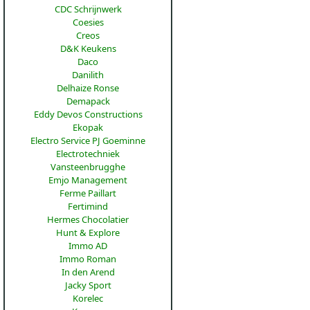
CDC Schrijnwerk
Coesies
Creos
D&K Keukens
Daco
Danilith
Delhaize Ronse
Demapack
Eddy Devos Constructions
Ekopak
Electro Service PJ Goeminne
Electrotechniek
Vansteenbrugghe
Emjo Management
Ferme Paillart
Fertimind
Hermes Chocolatier
Hunt & Explore
Immo AD
Immo Roman
In den Arend
Jacky Sport
Korelec