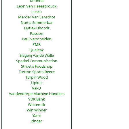
Kounna
Leon Van Haesebrouck
Losko
Mercier Van Lanschot
Numa Summerbar
Optiek Dhondt
Passion
Paul Verschelden
PMR
Qualitax
Slagerij Vande Walle
Sparkel Communication
Stroet’s Foodshop
Tretton Sports-Reece
Turpin Wood
Upkot
Val-U
Vandendorpe Machine Handlers
VDK Bank
Whitemilk
Win Winner
Yami
Zinder